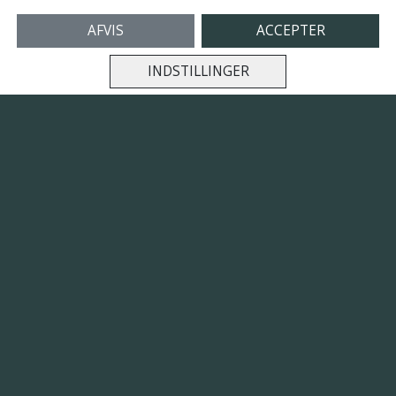
Aromakaffe
AFVIS
ACCEPTER
Strandgårds alle 144
5300 Kerteminde
INDSTILLINGER
Telefon: 42609609
CVR: DK34316848
Links
Salgs- og leveringsbetingelser
Cookies
Fortrydelse og reklamation
Kunde login
Om os
Kontakt os
Abonnementbetingelser
Blog
Fødevarestyerlsens rapport