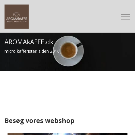
AROMAkAF
FE.dk
FORSIDE
micro kafferisteri siden 2016
WEBSHOP
KAFFE
KONTAKT
TILBEHØR
KAFFE-FAQ
Besøg vores webshop
RENGØRING