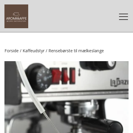
FORSIDE
Forside
Kaffeudstyr
Rensebørste til mælkeslange
WEBSHOP
KAFFE
KONTAKT
TILBEHØR
KAFFE-FAQ
RENGØRING