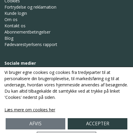
Cookies
Fortrydelse og reklamation
Kunde login
Om os
Kontakt os
Abonnementbetingelser
Blog
Fødevarestyerlsens rapport
Sociale medier
Vi bruger egne cookies og cookies fra tredjeparter til at
personalisere din brugeroplevelse, til markedsføring og til at
undersøge, hvordan vores hjemmeside anvendes af besøgende.
Modtag vores nyhedsbrev via e-mail
Du kan altid tilbagekalde dit samtykke ved at trykke på linket
'Cookies' nederst på siden.
Tilmeld
Læs mere om cookies her
(mere information)
AFVIS
ACCEPTER