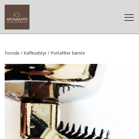
FORSIDE
Forside
Kaffeudstyr
Portafilter børste
WEBSHOP
KAFFE
KONTAKT
TILBEHØR
KAFFE-FAQ
RENGØRING