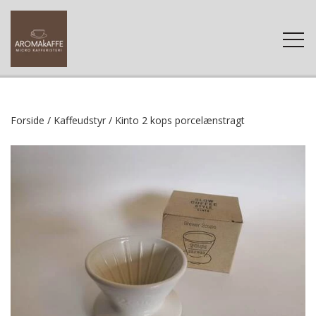
FORSIDE
Forside
Kaffeudstyr
Kinto 2 kops porcelænstragt
WEBSHOP
KAFFE
KONTAKT
TILBEHØR
KAFFE-FAQ
RENGØRING