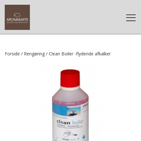
FORSIDE
Forside
Rengøring
Clean Boiler -flydende afkalker
WEBSHOP
KAFFE
KONTAKT
TILBEHØR
KAFFE-FAQ
RENGØRING